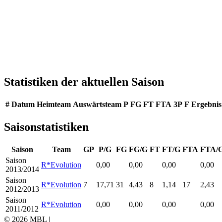
Statistiken der aktuellen Saison
#
Datum
Heimteam
Auswärtsteam
P
FG
FT
FTA
3P
F
Ergebnis
Saisonstatistiken
Saison
Team
GP
P/G
FG
FG/G
FT
FT/G
FTA
FTA/
Saison
R*Evolution
0,00
0,00
0,00
0,00
2013/2014
Saison
R*Evolution
7
17,71
31
4,43
8
1,14
17
2,43
2012/2013
Saison
R*Evolution
0,00
0,00
0,00
0,00
2011/2012
© 2026 MBL |