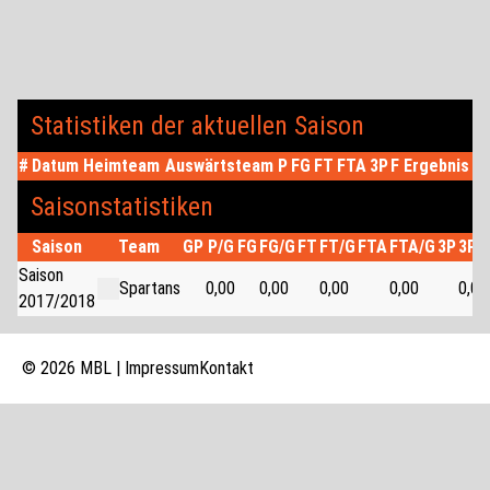
Statistiken der aktuellen Saison
#
Datum
Heimteam
Auswärtsteam
P
FG
FT
FTA
3P
F
Ergebnis
Saisonstatistiken
Saison
Team
GP
P/G
FG
FG/G
FT
FT/G
FTA
FTA/G
3P
3P/
Saison
Spartans
0,00
0,00
0,00
0,00
0,00
2017/2018
© 2026 MBL |
Impressum
Kontakt