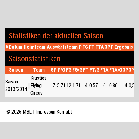
Statistiken der aktuellen Saison
#
Datum
Heimteam
Auswärtsteam
P
FG
FT
FTA
3P
F
Ergebnis
Saisonstatistiken
Saison
Team
GP
P/G
FG
FG/G
FT
FT/G
FTA
FTA/G
3P
3P/G
Krusties
Saison
Flying
7
5,71
12
1,71
4
0,57
6
0,86
4
0,57
2013/2014
Circus
© 2026 MBL |
Impressum
Kontakt