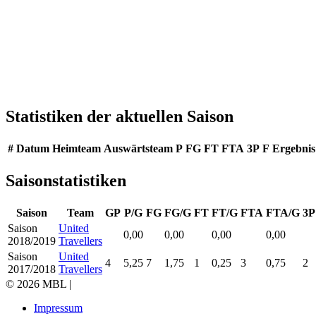
Statistiken der aktuellen Saison
#
Datum
Heimteam
Auswärtsteam
P
FG
FT
FTA
3P
F
Ergebnis
Saisonstatistiken
Saison
Team
GP
P/G
FG
FG/G
FT
FT/G
FTA
FTA/G
3P
Saison
United
0,00
0,00
0,00
0,00
2018/2019
Travellers
Saison
United
4
5,25
7
1,75
1
0,25
3
0,75
2
2017/2018
Travellers
© 2026 MBL |
Impressum