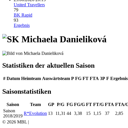
United Travellers
79
BK Rapid
93
Ergebnis
Michaela Danieliková
Statistiken der aktuellen Saison
#
Datum
Heimteam
Auswärtsteam
P
FG
FT
FTA
3P
F
Ergebnis
Saisonstatistiken
Saison
Team
GP
P/G
FG
FG/G
FT
FT/G
FTA
FTA/
Saison
R*Evolution
13
11,31
44
3,38
15
1,15
37
2,85
2018/2019
© 2026 MBL |