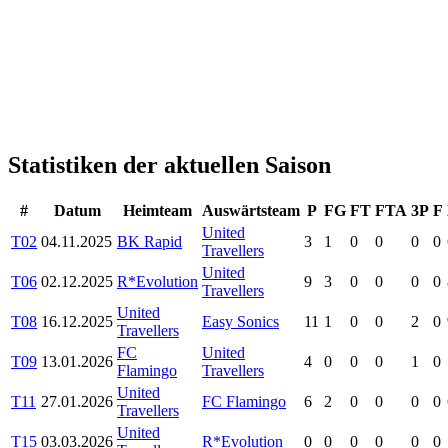
Statistiken der aktuellen Saison
#
Datum
Heimteam
Auswärtsteam
P
FG
FT
FTA
3P
F
United
T02
04.11.2025
BK Rapid
3
1
0
0
0
0
Travellers
United
T06
02.12.2025
R*Evolution
9
3
0
0
0
0
Travellers
United
T08
16.12.2025
Easy Sonics
11
1
0
0
2
0
Travellers
FC
United
T09
13.01.2026
4
0
0
0
1
0
Flamingo
Travellers
United
T11
27.01.2026
FC Flamingo
6
2
0
0
0
0
Travellers
United
T15
03.03.2026
R*Evolution
0
0
0
0
0
0