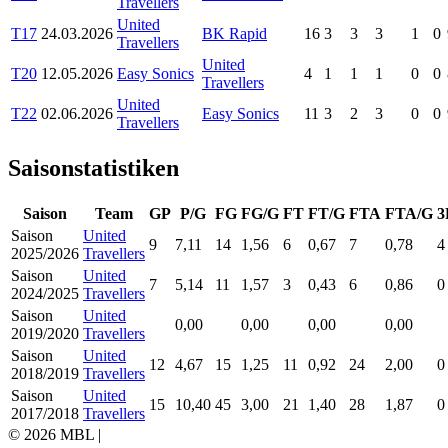
Travellers
United
T17
24.03.2026
BK Rapid
16
3
3
3
1
0
Travellers
United
T20
12.05.2026
Easy Sonics
4
1
1
1
0
0
Travellers
United
T22
02.06.2026
Easy Sonics
11
3
2
3
0
0
Travellers
Saisonstatistiken
Saison
Team
GP
P/G
FG
FG/G
FT
FT/G
FTA
FTA/G
3
Saison
United
9
7,11
14
1,56
6
0,67
7
0,78
4
2025/2026
Travellers
Saison
United
7
5,14
11
1,57
3
0,43
6
0,86
0
2024/2025
Travellers
Saison
United
0,00
0,00
0,00
0,00
2019/2020
Travellers
Saison
United
12
4,67
15
1,25
11
0,92
24
2,00
0
2018/2019
Travellers
Saison
United
15
10,40
45
3,00
21
1,40
28
1,87
0
2017/2018
Travellers
© 2026 MBL |