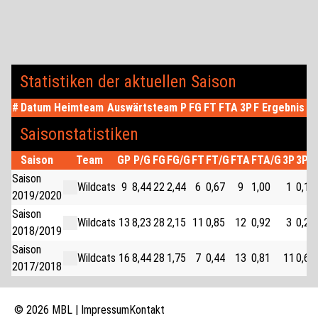
Statistiken der aktuellen Saison
#
Datum
Heimteam
Auswärtsteam
P
FG
FT
FTA
3P
F
Ergebnis
Saisonstatistiken
Saison
Team
GP
P/G
FG
FG/G
FT
FT/G
FTA
FTA/G
3P
3P/
Saison
Wildcats
9
8,44
22
2,44
6
0,67
9
1,00
1
0,11
2019/2020
Saison
Wildcats
13
8,23
28
2,15
11
0,85
12
0,92
3
0,23
2018/2019
Saison
Wildcats
16
8,44
28
1,75
7
0,44
13
0,81
11
0,69
2017/2018
© 2026 MBL |
Impressum
Kontakt