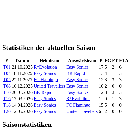
Statistiken der aktuellen Saison
#
Datum
Heimteam
Auswärtsteam
P
FG
FT
FTA
T01
21.10.2025
R*Evolution
Easy Sonics
17
5
2
6
T04
18.11.2025
Easy Sonics
BK Rapid
13
4
1
3
T05
25.11.2025
FC Flamingo
Easy Sonics
12
3
3
3
T08
16.12.2025
United Travellers
Easy Sonics
10
2
0
0
T10
20.01.2026
BK Rapid
Easy Sonics
12
3
3
3
T16
17.03.2026
Easy Sonics
R*Evolution
1
0
1
3
T18
14.04.2026
Easy Sonics
FC Flamingo
15
5
0
0
T20
12.05.2026
Easy Sonics
United Travellers
6
2
0
0
Saisonstatistiken