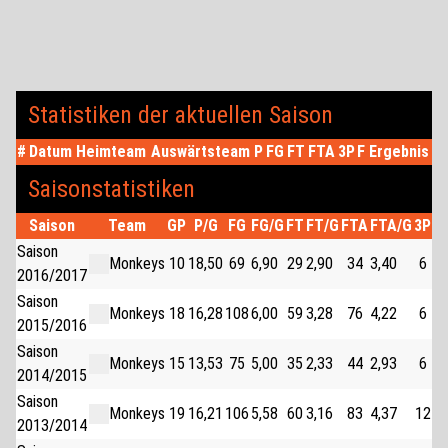
Statistiken der aktuellen Saison
#
Datum
Heimteam
Auswärtsteam
P
FG
FT
FTA
3P
F
Ergebnis
Saisonstatistiken
Saison
Team
GP
P/G
FG
FG/G
FT
FT/G
FTA
FTA/G
3P
3
Saison
Monkeys
10
18,50
69
6,90
29
2,90
34
3,40
6
0,
2016/2017
Saison
Monkeys
18
16,28
108
6,00
59
3,28
76
4,22
6
0,
2015/2016
Saison
Monkeys
15
13,53
75
5,00
35
2,33
44
2,93
6
0,
2014/2015
Saison
Monkeys
19
16,21
106
5,58
60
3,16
83
4,37
12
0,
2013/2014