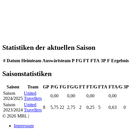
Statistiken der aktuellen Saison
#
Datum
Heimteam
Auswärtsteam
P
FG
FT
FTA
3P
F
Ergebnis
Saisonstatistiken
Saison
Team
GP
P/G
FG
FG/G
FT
FT/G
FTA
FTA/G
3P
Saison
United
0,00
0,00
0,00
0,00
2024/2025
Travellers
Saison
United
8
5,75
22
2,75
2
0,25
5
0,63
0
2023/2024
Travellers
© 2026 MBL |
Impressum