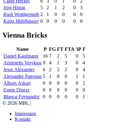
Claus Heckel
6
3
0
1
0
2
Jörg Hönig
5
2
1
2
0
3
Rudi Wohlgemuth
2
1
0
0
0
0
Katja Mühlhäuser
0
0
0
0
0
0
Vienna Bricks
Name
P
FG
FT
FTA
3P
F
Daniel Kaufmann
16
7
2
5
0
5
Aristotelis Verykios
9
4
1
3
0
4
Jesse Alexander
6
2
2
2
0
4
Alexander Patronas
5
1
0
0
1
1
Albors Askari
0
0
0
0
0
2
Engin Dincer
0
0
0
0
0
0
Blanca Fernandez
0
0
0
0
0
1
© 2026 MBL |
Impressum
Kontakt