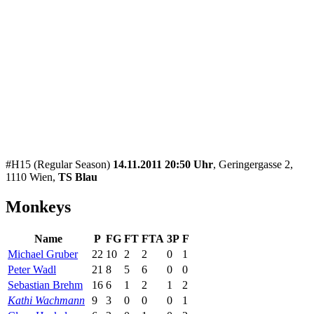
#H15 (Regular Season)
14.11.2011 20:50 Uhr
, Geringergasse 2,
1110 Wien,
TS Blau
Monkeys
Name
P
FG
FT
FTA
3P
F
Michael Gruber
22
10
2
2
0
1
Peter Wadl
21
8
5
6
0
0
Sebastian Brehm
16
6
1
2
1
2
Kathi Wachmann
9
3
0
0
0
1