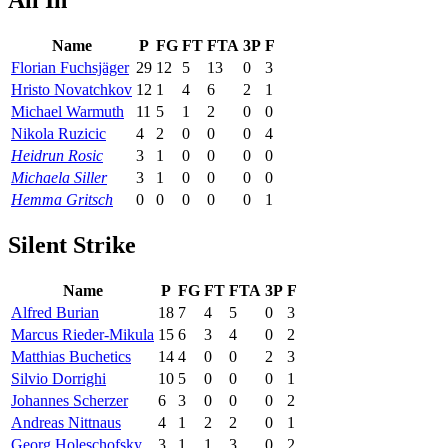
Name
P
FG
FT
FTA
3P
F
Florian Fuchsjäger
29
12
5
13
0
3
Hristo Novatchkov
12
1
4
6
2
1
Michael Warmuth
11
5
1
2
0
0
Nikola Ruzicic
4
2
0
0
0
4
Heidrun Rosic
3
1
0
0
0
0
Michaela Siller
3
1
0
0
0
0
Hemma Gritsch
0
0
0
0
0
1
Silent Strike
Name
P
FG
FT
FTA
3P
F
Alfred Burian
18
7
4
5
0
3
Marcus Rieder-Mikula
15
6
3
4
0
2
Matthias Buchetics
14
4
0
0
2
3
Silvio Dorrighi
10
5
0
0
0
1
Johannes Scherzer
6
3
0
0
0
2
Andreas Nittnaus
4
1
2
2
0
1
Georg Holeschofsky
3
1
1
3
0
2