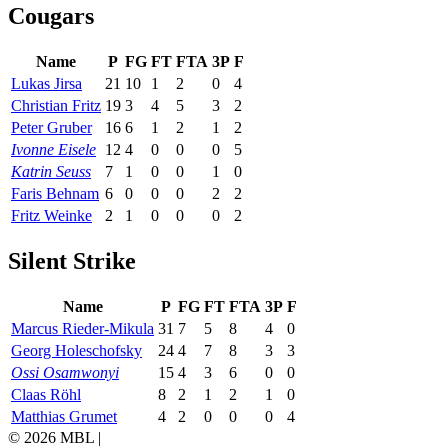
Cougars
Name
P
FG
FT
FTA
3P
F
Lukas Jirsa
21
10
1
2
0
4
Christian Fritz
19
3
4
5
3
2
Peter Gruber
16
6
1
2
1
2
Ivonne Eisele
12
4
0
0
0
5
Katrin Seuss
7
1
0
0
1
0
Faris Behnam
6
0
0
0
2
2
Fritz Weinke
2
1
0
0
0
2
Silent Strike
Name
P
FG
FT
FTA
3P
F
Marcus Rieder-Mikula
31
7
5
8
4
0
Georg Holeschofsky
24
4
7
8
3
3
Ossi Osamwonyi
15
4
3
6
0
0
Claas Röhl
8
2
1
2
1
0
Matthias Grumet
4
2
0
0
0
4
© 2026 MBL |