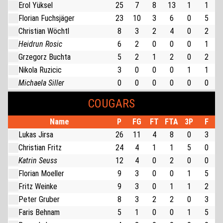
Erol Yüksel
25
7
8
13
1
1
Florian Fuchsjäger
23
10
3
6
0
5
Christian Wöchtl
8
3
2
4
0
2
Heidrun Rosic
6
2
0
0
0
1
Grzegorz Buchta
5
2
1
2
0
2
Nikola Ruzicic
3
0
0
0
1
1
Michaela Siller
0
0
0
0
0
0
COUGARS
Name
P
FG
FT
FTA
3P
F
Lukas Jirsa
26
11
4
8
0
3
Christian Fritz
24
4
1
1
5
0
Katrin Seuss
12
4
0
2
0
0
Florian Moeller
9
3
0
0
1
5
Fritz Weinke
9
3
0
1
1
2
Peter Gruber
8
3
2
2
0
3
Faris Behnam
5
1
0
0
1
5