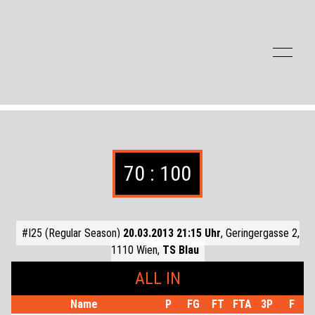
Zum Inhalt der Seite springen
70 : 100
#I25 (Regular Season)
20.03.2013 21:15 Uhr
, Geringergasse 2,
1110 Wien,
TS Blau
ALL IN
Name
P
FG
FT
FTA
3P
F