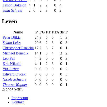
Timon Bokeloh
4
1
2
2
0
4
Julia Schreitl
2
0
2
3
0
2
Leven
Name
P
FG
FT
FTA
3P
F
Petar Djikic
24
8
5
6
1
3
Selina Leiss
20
6
2
3
0
3
Christopher Ruzicka
17
7
3
7
0
1
Michael Benedik
14
1
3
4
3
2
Leo Feil
4
2
0
0
0
3
Kris Nikolic
4
1
2
3
0
1
Pia Jurhar
0
0
0
0
0
2
Edivard Ovcak
0
0
0
0
0
3
Nicole Schwarz
0
0
0
0
0
0
Theresa Wagner
0
0
0
0
0
1
© 2026 MBL |
Impressum
Kontakt