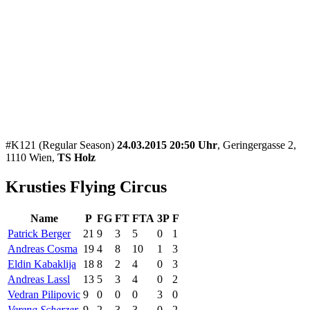
#K121 (Regular Season)
24.03.2015 20:50 Uhr
, Geringergasse 2,
1110 Wien,
TS Holz
Krusties Flying Circus
Name
P
FG
FT
FTA
3P
F
Patrick Berger
21
9
3
5
0
1
Andreas Cosma
19
4
8
10
1
3
Eldin Kabaklija
18
8
2
4
0
3
Andreas Lassl
13
5
3
4
0
2
Vedran Pilipovic
9
0
0
0
3
0
Verena Scherzer
9
2
3
3
0
2