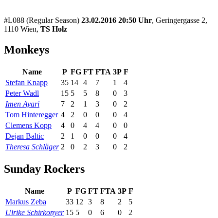
#L088 (Regular Season)
23.02.2016 20:50 Uhr
, Geringergasse 2,
1110 Wien,
TS Holz
Monkeys
Name
P
FG
FT
FTA
3P
F
Stefan Knapp
35
14
4
7
1
4
Peter Wadl
15
5
5
8
0
3
Imen Ayari
7
2
1
3
0
2
Tom Hinteregger
4
2
0
0
0
4
Clemens Kopp
4
0
4
4
0
0
Dejan Baltic
2
1
0
0
0
4
Theresa Schläger
2
0
2
3
0
2
Sunday Rockers
Name
P
FG
FT
FTA
3P
F
Markus Zeba
33
12
3
8
2
5
Ulrike Schirkonyer
15
5
0
6
0
2