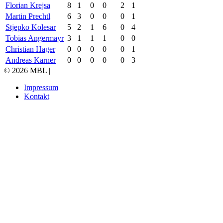
Florian Krejsa
8
1
0
0
2
1
Martin Prechtl
6
3
0
0
0
1
Stjepko Kolesar
5
2
1
6
0
4
Tobias Angermayr
3
1
1
1
0
0
Christian Hager
0
0
0
0
0
1
Andreas Karner
0
0
0
0
0
3
© 2026 MBL |
Impressum
Kontakt