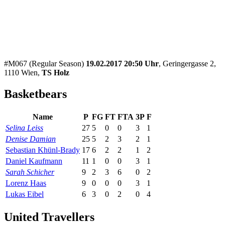
#M067 (Regular Season)
19.02.2017 20:50 Uhr
, Geringergasse 2,
1110 Wien,
TS Holz
Basketbears
Name
P
FG
FT
FTA
3P
F
Selina Leiss
27
5
0
0
3
1
Denise Damian
25
5
2
3
2
1
Sebastian Khünl-Brady
17
6
2
2
1
2
Daniel Kaufmann
11
1
0
0
3
1
Sarah Schicher
9
2
3
6
0
2
Lorenz Haas
9
0
0
0
3
1
Lukas Eibel
6
3
0
2
0
4
United Travellers