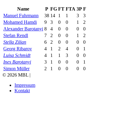
Name
P
FG
FT
FTA
3P
F
Manuel Fuhrmann
38
14
1
1
3
3
Mohamed Hamdi
9
3
0
0
1
2
Alexander Barotanyi
8
4
0
0
0
0
Stefan Rendl
7
2
0
0
1
2
Stella Zilian
6
2
0
0
0
0
Georg Ribarov
4
1
2
4
0
1
Luisa Schmidt
4
1
1
3
0
0
Ines Barotanyi
3
1
0
0
0
1
Simon Müller
2
1
0
0
0
0
© 2026 MBL |
Impressum
Kontakt