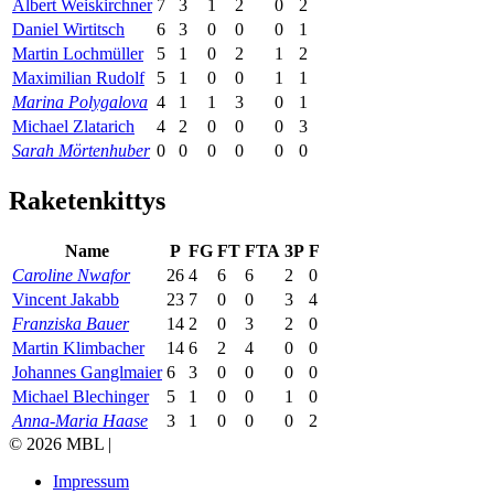
Albert Weiskirchner
7
3
1
2
0
2
Daniel Wirtitsch
6
3
0
0
0
1
Martin Lochmüller
5
1
0
2
1
2
Maximilian Rudolf
5
1
0
0
1
1
Marina Polygalova
4
1
1
3
0
1
Michael Zlatarich
4
2
0
0
0
3
Sarah Mörtenhuber
0
0
0
0
0
0
Raketenkittys
Name
P
FG
FT
FTA
3P
F
Caroline Nwafor
26
4
6
6
2
0
Vincent Jakabb
23
7
0
0
3
4
Franziska Bauer
14
2
0
3
2
0
Martin Klimbacher
14
6
2
4
0
0
Johannes Ganglmaier
6
3
0
0
0
0
Michael Blechinger
5
1
0
0
1
0
Anna-Maria Haase
3
1
0
0
0
2
© 2026 MBL |
Impressum