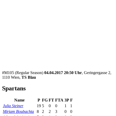
#M105 (Regular Season)
04.04.2017 20:50 Uhr
, Geringergasse 2,
1110 Wien,
TS Blau
Spartans
Name
P
FG
FT
FTA
3P
F
Julia Steiner
19
5
0
0
1
1
Miriam Boubachta
8
2
2
3
0
0