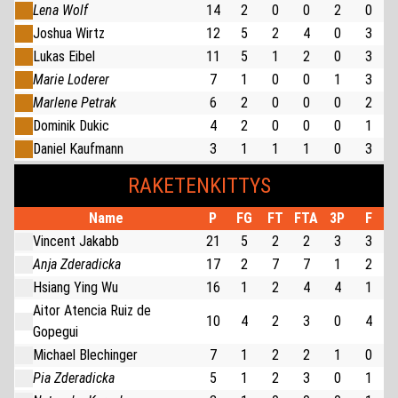
Lena Wolf
14
2
0
0
2
0
Joshua Wirtz
12
5
2
4
0
3
Lukas Eibel
11
5
1
2
0
3
Marie Loderer
7
1
0
0
1
3
Marlene Petrak
6
2
0
0
0
2
Dominik Dukic
4
2
0
0
0
1
Daniel Kaufmann
3
1
1
1
0
3
RAKETENKITTYS
Name
P
FG
FT
FTA
3P
F
Vincent Jakabb
21
5
2
2
3
3
Anja Zderadicka
17
2
7
7
1
2
Hsiang Ying Wu
16
1
2
4
4
1
Aitor Atencia Ruiz de
10
4
2
3
0
4
Gopegui
Michael Blechinger
7
1
2
2
1
0
Pia Zderadicka
5
1
2
3
0
1