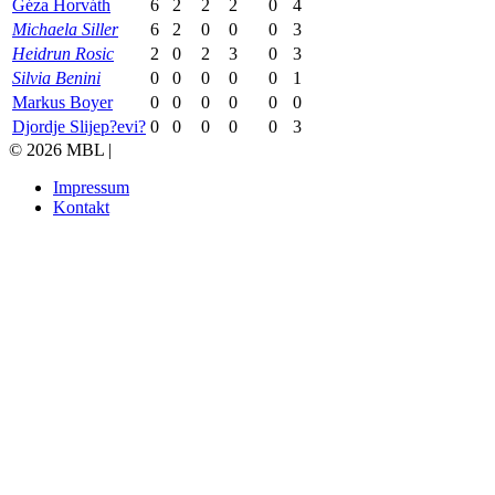
Géza Horváth
6
2
2
2
0
4
Michaela Siller
6
2
0
0
0
3
Heidrun Rosic
2
0
2
3
0
3
Silvia Benini
0
0
0
0
0
1
Markus Boyer
0
0
0
0
0
0
Djordje Slijep?evi?
0
0
0
0
0
3
© 2026 MBL |
Impressum
Kontakt