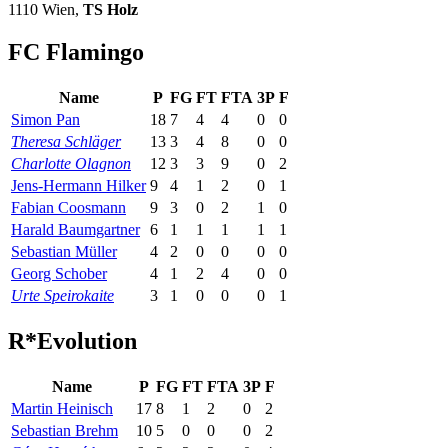
1110 Wien,
TS Holz
FC Flamingo
Name
P
FG
FT
FTA
3P
F
Simon Pan
18
7
4
4
0
0
Theresa Schläger
13
3
4
8
0
0
Charlotte Olagnon
12
3
3
9
0
2
Jens-Hermann Hilker
9
4
1
2
0
1
Fabian Coosmann
9
3
0
2
1
0
Harald Baumgartner
6
1
1
1
1
1
Sebastian Müller
4
2
0
0
0
0
Georg Schober
4
1
2
4
0
0
Urte Speirokaite
3
1
0
0
0
1
R*Evolution
Name
P
FG
FT
FTA
3P
F
Martin Heinisch
17
8
1
2
0
2
Sebastian Brehm
10
5
0
0
0
2