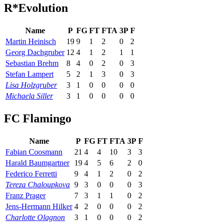
R*Evolution
Name
P
FG
FT
FTA
3P
F
Martin Heinisch
19
9
1
2
0
2
Georg Dachgruber
12
4
1
2
1
1
Sebastian Brehm
8
4
0
2
0
3
Stefan Lampert
5
2
1
3
0
3
Lisa Holzgruber
3
1
0
0
0
0
Michaela Siller
3
1
0
0
0
0
FC Flamingo
Name
P
FG
FT
FTA
3P
F
Fabian Coosmann
21
4
4
10
3
3
Harald Baumgartner
19
4
5
6
2
0
Federico Ferretti
9
4
1
2
0
2
Tereza Chaloupkova
9
3
0
0
0
3
Franz Prager
7
3
1
1
0
2
Jens-Hermann Hilker
4
2
0
0
0
2
Charlotte Olagnon
3
1
0
0
0
2