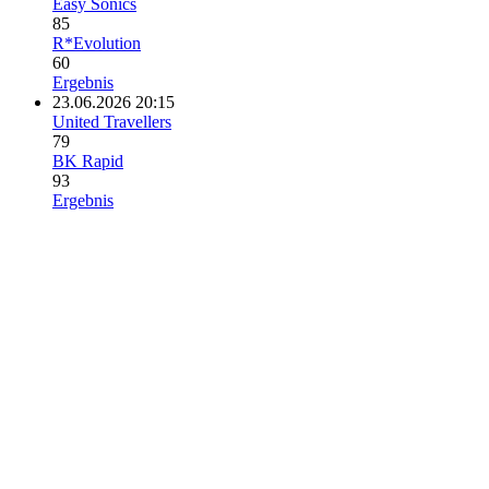
Easy Sonics
85
R*Evolution
60
Ergebnis
23.06.2026 20:15
United Travellers
79
BK Rapid
93
Ergebnis