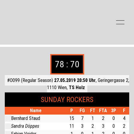
Zum Inhalt der Seite springen
78 : 70
#O099 (Regular Season)
27.05.2019 20:50 Uhr
, Geringergasse 2,
1110 Wien,
TS Holz
SUNDAY ROCKERS
Name
P
FG
FT
FTA
3P
F
Bernhard Staud
15
7
1
2
0
4
Sandra Döppes
11
3
2
3
0
2
Fabian Veider
1
0
1
2
0
0