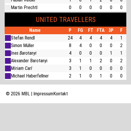
Martin Prechtl
0
0
0
0
0
0
UNITED TRAVELLERS
Name
P
FG
FT
FTA
3P
F
Stefan Rendl
24
4
4
4
4
1
Simon Müller
8
4
0
0
0
2
Ines Barotanyi
4
0
0
0
1
1
Alexander Barotanyi
3
1
1
2
0
2
Miriam Carl
3
1
0
0
0
0
Michael Haberfellner
2
1
0
1
0
0
© 2026 MBL |
Impressum
Kontakt