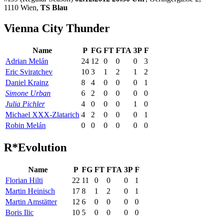
1110 Wien,
TS Blau
Vienna City Thunder
Name
P
FG
FT
FTA
3P
F
Adrian Melán
24
12
0
0
0
3
Eric Sviratchev
10
3
1
2
1
2
Daniel Krainz
8
4
0
0
0
1
Simone Urban
6
2
0
0
0
0
Julia Pichler
4
0
0
0
1
0
Michael XXX-Zlatarich
4
2
0
0
0
1
Robin Melán
0
0
0
0
0
0
R*Evolution
Name
P
FG
FT
FTA
3P
F
Florian Hilti
22
11
0
0
0
1
Martin Heinisch
17
8
1
2
0
1
Martin Amstätter
12
6
0
0
0
0
Boris Ilic
10
5
0
0
0
0