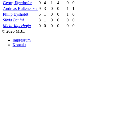
Georg Jägerhofer
9
4
1
4
0
0
Andreas Kaltenecker
9
3
0
0
1
1
Philip Eysholdt
5
1
0
0
1
0
Silvia Benini
3
1
0
0
0
0
Michi Jägerhofer
0
0
0
0
0
0
© 2026 MBL |
Impressum
Kontakt