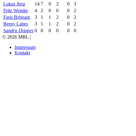
Lukas Jirsa
14
7
0
2
0
3
Fritz Weinke
4
2
0
0
0
2
Faris Behnam
3
1
1
2
0
2
Berny Labes
3
1
1
2
0
2
Sandra Döppes
0
0
0
0
0
0
© 2026 MBL |
Impressum
Kontakt