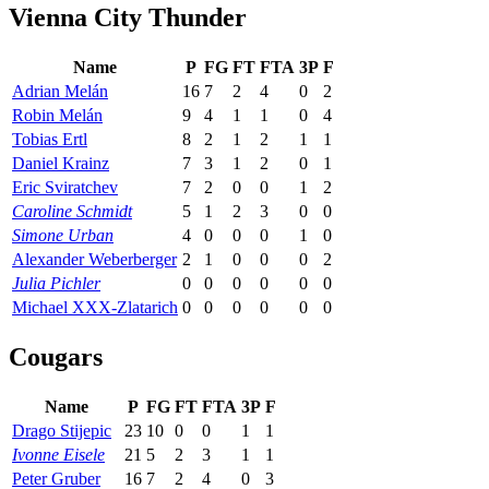
Vienna City Thunder
Name
P
FG
FT
FTA
3P
F
Adrian Melán
16
7
2
4
0
2
Robin Melán
9
4
1
1
0
4
Tobias Ertl
8
2
1
2
1
1
Daniel Krainz
7
3
1
2
0
1
Eric Sviratchev
7
2
0
0
1
2
Caroline Schmidt
5
1
2
3
0
0
Simone Urban
4
0
0
0
1
0
Alexander Weberberger
2
1
0
0
0
2
Julia Pichler
0
0
0
0
0
0
Michael XXX-Zlatarich
0
0
0
0
0
0
Cougars
Name
P
FG
FT
FTA
3P
F
Drago Stijepic
23
10
0
0
1
1
Ivonne Eisele
21
5
2
3
1
1
Peter Gruber
16
7
2
4
0
3