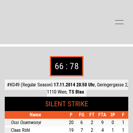
Zum Inhalt der Seite springen
66 : 78
#K049 (Regular Season)
17.11.2014 20:50 Uhr
, Geringergasse 2,
1110 Wien,
TS Blau
SILENT STRIKE
Name
P
FG
FT
FTA
3P
F
Ossi Osamwonyi
20
6
2
9
0
1
Claas Röhl
19
7
2
4
1
1