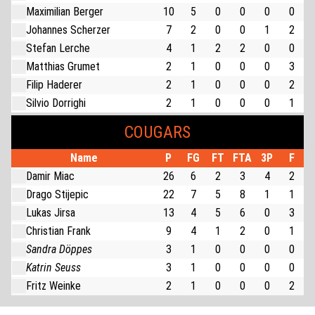
Maximilian Berger
10
5
0
0
0
0
Johannes Scherzer
7
2
0
0
1
2
Stefan Lerche
4
1
2
2
0
0
Matthias Grumet
2
1
0
0
0
3
Filip Haderer
2
1
0
0
0
2
Silvio Dorrighi
2
1
0
0
0
1
COUGARS
Name
P
FG
FT
FTA
3P
F
Damir Miac
26
6
2
3
4
2
Drago Stijepic
22
7
5
8
1
1
Lukas Jirsa
13
4
5
6
0
3
Christian Frank
9
4
1
2
0
1
Sandra Döppes
3
1
0
0
0
0
Katrin Seuss
3
1
0
0
0
0
Fritz Weinke
2
1
0
0
0
2