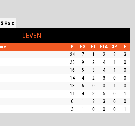
S Holz
LEVEN
me
P
FG
FT
FTA
3P
F
24
7
1
2
3
3
23
9
2
4
1
0
16
5
3
4
1
0
14
4
2
3
0
0
13
5
0
0
1
0
11
4
3
6
0
1
6
1
3
3
0
0
3
1
0
0
0
1