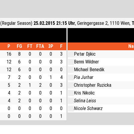
(Regular Season)
25.02.2015 21:15 Uhr
, Geringergasse 2, 1110 Wien,
T
P
FG
FT
FTA
3P
F
Na
16
8
0
0
0
3
Petar Djikic
12
6
0
0
0
3
Benni Wildner
12
6
0
0
0
0
Michael Benedik
7
2
0
0
1
4
Pia Jurhar
5
2
1
2
0
3
Christopher Ruzicka
4
2
0
0
0
1
Kris Nikolic
4
2
0
0
0
1
Selina Leiss
0
0
0
0
0
0
Nicole Schwarz
0
0
0
0
0
1