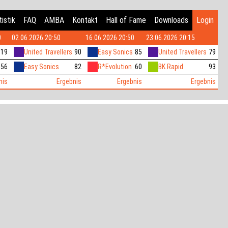
istik
FAQ
AMBA
Kontakt
Hall of Fame
Downloads
Login
0
02.06.2026 20:50
16.06.2026 20:50
23.06.2026 20:15
119
United Travellers
90
Easy Sonics
85
United Travellers
79
56
Easy Sonics
82
R*Evolution
60
BK Rapid
93
nis
Ergebnis
Ergebnis
Ergebnis