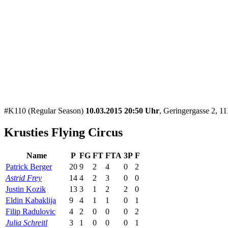
#K110 (Regular Season)
10.03.2015 20:50 Uhr
, Geringergasse 2, 1
Krusties Flying Circus
Name
P
FG
FT
FTA
3P
F
Patrick Berger
20
9
2
4
0
2
Astrid Frey
14
4
2
3
0
0
Justin Kozik
13
3
1
2
2
0
Eldin Kabaklija
9
4
1
1
0
1
Filip Radulovic
4
2
0
0
0
2
Julia Schreitl
3
1
0
0
0
1