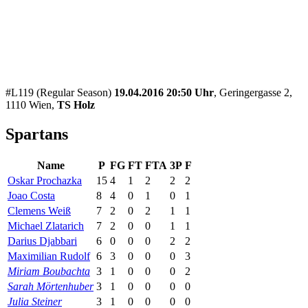
#L119 (Regular Season)
19.04.2016 20:50 Uhr
, Geringergasse 2,
1110 Wien,
TS Holz
Spartans
Name
P
FG
FT
FTA
3P
F
Oskar Prochazka
15
4
1
2
2
2
Joao Costa
8
4
0
1
0
1
Clemens Weiß
7
2
0
2
1
1
Michael Zlatarich
7
2
0
0
1
1
Darius Djabbari
6
0
0
0
2
2
Maximilian Rudolf
6
3
0
0
0
3
Miriam Boubachta
3
1
0
0
0
2
Sarah Mörtenhuber
3
1
0
0
0
0
Julia Steiner
3
1
0
0
0
0