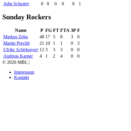
Julia Schuster
0
0
0
0
0
1
Sunday Rockers
Name
P
FG
FT
FTA
3P
F
Markus Zeba
48
17
5
8
3
0
Martin Prechtl
21
10
1
1
0
3
Ulrike Schirkonyer
12
3
3
3
0
0
Andreas Karner
4
1
2
4
0
0
© 2026 MBL |
Impressum
Kontakt