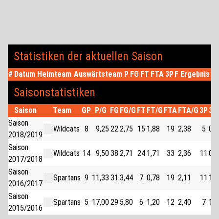
Statistiken der aktuellen Saison
#
Datum
Heimteam
Auswärtsteam
P
FG
FT
FTA
3P
F
Ergebnis
Saisonstatistiken
Saison
Team
GP
P/G
FG
FG/G
FT
FT/G
FTA
FTA/G
3P
3P
Saison
Wildcats
8
9,25
22
2,75
15
1,88
19
2,38
5
0,6
2018/2019
Saison
Wildcats
14
9,50
38
2,71
24
1,71
33
2,36
11
0,7
2017/2018
Saison
Spartans
9
11,33
31
3,44
7
0,78
19
2,11
11
1,2
2016/2017
Saison
Spartans
5
17,00
29
5,80
6
1,20
12
2,40
7
1,4
2015/2016