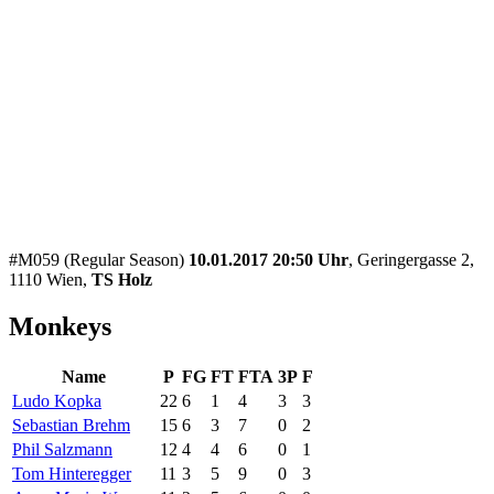
#M059 (Regular Season)
10.01.2017 20:50 Uhr
, Geringergasse 2,
1110 Wien,
TS Holz
Monkeys
Name
P
FG
FT
FTA
3P
F
Ludo Kopka
22
6
1
4
3
3
Sebastian Brehm
15
6
3
7
0
2
Phil Salzmann
12
4
4
6
0
1
Tom Hinteregger
11
3
5
9
0
3