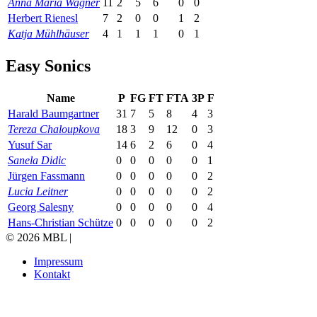
Anna Maria Wagner
11
2
5
6
0
0
Herbert Rienesl
7
2
0
0
1
2
Katja Mühlhäuser
4
1
1
1
0
1
Easy Sonics
Name
P
FG
FT
FTA
3P
F
Harald Baumgartner
31
7
5
8
4
3
Tereza Chaloupkova
18
3
9
12
0
3
Yusuf Sar
14
6
2
6
0
4
Sanela Didic
0
0
0
0
0
1
Jürgen Fassmann
0
0
0
0
0
2
Lucia Leitner
0
0
0
0
0
2
Georg Salesny
0
0
0
0
0
4
Hans-Christian Schütze
0
0
0
0
0
2
© 2026 MBL |
Impressum
Kontakt