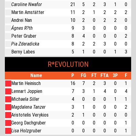
Caroline Nwafor
21
5
2
3
1
0
Martin Amstätter
11
2
1
2
2
2
Andrei Nan
10
2
0
2
2
0
Ágnes R?th
9
3
0
0
0
0
Peter Gruber
8
4
0
0
0
2
Pia Zderadicka
8
2
2
3
0
0
Berny Labes
5
1
0
0
1
3
R*EVOLUTION
Name
P
FG
FT
FTA
3P
F
Martin Heinisch
16
7
2
3
0
1
Lennart Joppien
7
3
1
4
0
4
Michaela Siller
4
0
0
0
1
1
Magdalena Tanzer
3
1
0
0
0
2
Aristotelis Verykios
2
1
0
0
0
0
Georg Dachgruber
0
0
0
0
0
1
Lisa Holzgruber
0
0
0
0
0
1