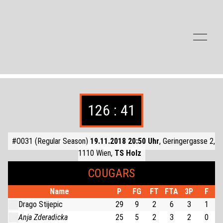
Zum Inhalt der Seite springen
126 : 41
#O031 (Regular Season)
19.11.2018 20:50 Uhr
, Geringergasse 2,
1110 Wien,
TS Holz
COUGARS
Name
P
FG
FT
FTA
3P
F
Drago Stijepic
29
9
2
6
3
1
Anja Zderadicka
25
5
2
3
2
0