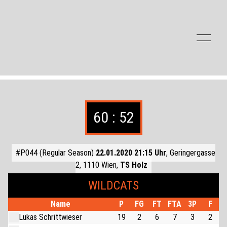
Zum Inhalt der Seite springen
60 : 52
#P044 (Regular Season)
22.01.2020 21:15 Uhr
, Geringergasse
2, 1110 Wien,
TS Holz
WILDCATS
Name
P
FG
FT
FTA
3P
F
Lukas Schrittwieser
19
2
6
7
3
2