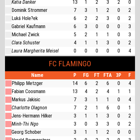
Katia Danker
13
1
2
3
2
0
Dominik Strommer
7
3
1
2
0
2
Luká Hole?ek
6
2
2
3
0
2
Gabriel Kaufmann
6
3
0
0
0
3
Michael Zwick
5
2
1
1
0
3
Clara Schuster
4
1
1
3
0
2
Laura Margherita Meisel
0
0
0
0
0
4
FC FLAMINGO
Name
P
FG
FT
FTA
3P
F
Philipp Metzger
14
6
2
6
0
4
Fabian Coosmann
13
4
2
4
1
1
Markus Jakisic
7
3
1
1
0
4
Charlotte Olagnon
7
2
1
6
0
1
Jens-Hermann Hilker
3
1
1
3
0
2
Minh-Thi Ngo
3
0
3
3
0
2
Georg Schober
3
1
1
2
0
0