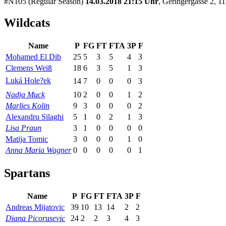
#N105 (Regular Season)
14.03.2018 21:15 Uhr
, Geringergasse 2, 1
Wildcats
Name
P
FG
FT
FTA
3P
F
Mohamed El Dib
25
5
3
5
4
3
Clemens Weiß
18
6
3
5
1
3
Luká Hole?ek
14
7
0
0
0
3
Nadja Muck
10
2
0
0
1
2
Marlies Kolin
9
3
0
0
0
2
Alexandru Silaghi
5
1
0
2
1
3
Lisa Praun
3
1
0
0
0
0
Matija Tomic
3
0
0
0
1
0
Anna Maria Wagner
0
0
0
0
0
1
Spartans
Name
P
FG
FT
FTA
3P
F
Andreas Mijatovic
39
10
13
14
2
2
Diana Picorusevic
24
2
2
3
4
3