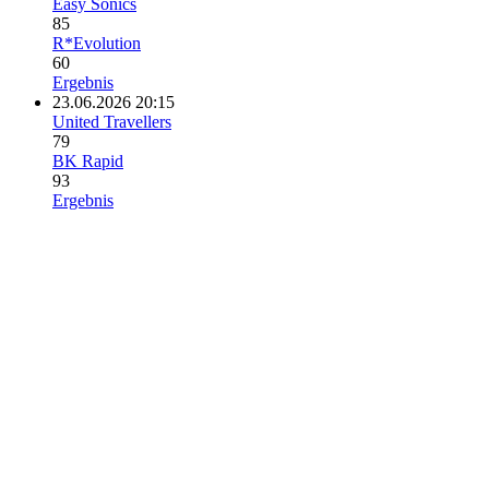
Easy Sonics
85
R*Evolution
60
Ergebnis
23.06.2026 20:15
United Travellers
79
BK Rapid
93
Ergebnis